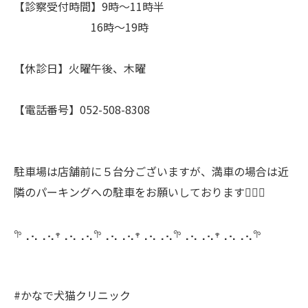
【診察受付時間】9時〜11時半
16時〜19時
【休診日】火曜午後、木曜
【電話番号】052-508-8308
駐車場は店舗前に５台分ございますが、満車の場合は近
隣のパーキングへの駐車をお願いしております🙇🏻‍♀️
𖧧⢀⢄⢀⢄𖥧⢀⢄⢀⢄𖧧⢀⢄⢀⢄𖥧⢀⢄⢀⢄𖧧⢀⢄⢀⢄𖥧⢀⢄⢀⢄𖧧
#かなで犬猫クリニック