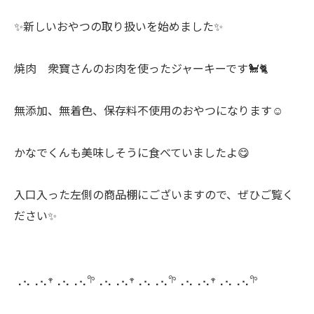
✨新しいおやつの取り扱いを始めました✨
焼肉 衆寶さんのお肉を使ったジャーキーです🐩🐈
無添加、無着色、保存料不使用のおやつになります☺️
かなでくんも美味しそうに食べていましたよ😋
入口入った左側の商品棚にございますので、ぜひご覧く
ださい✨
⢀⢄⢀⢄𖥧⢀⢄⢀⢄𖧧⢀⢄⢀⢄𖥧⢀⢄⢀⢄𖧧⢀⢄⢀⢄𖥧⢀⢄⢀⢄𖧧