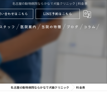
名古屋の動物病院ならかなで犬猫クリニック | 料金表
問い合わせはこちら
LINE予約はこちら
スタッフ
医院案内
当院の特徴
ブログ
コラム
犬
猫
ペットサロン
夜間対応
名古屋の動物病院ならかなで犬猫クリニック
料金表
ペットホテル